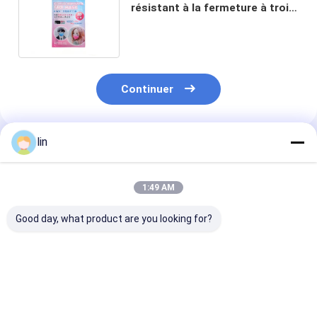
résistant à la fermeture à trois
côtés pour emballage de patch
Continuer
lin
Produits Recommandés
1:49 AM
Good day, what product are you looking for?
Commande
Huile d' olive PET /
Sac Mylar en fe
personnalisée,
PE Produits
d'aluminium é
étiquette de huit
alimentaires
pour emballag