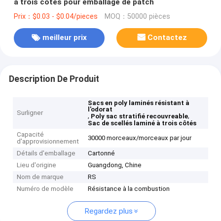
à trois côtés pour emballage de patch
Prix：$0.03 - $0.04/pieces
MOQ：50000 pièces
meilleur prix
Contactez
Description De Produit
Sacs en poly laminés résistant à
l'odorat
Surligner
,
,
Poly sac stratifié recouvreable
Sac de scellés laminé à trois côtés
Capacité
30000 morceaux/morceaux par jour
d'approvisionnement
Détails d'emballage
Cartonné
Lieu d'origine
Guangdong, Chine
Nom de marque
RS
Numéro de modèle
Résistance à la combustion
Regardez plus