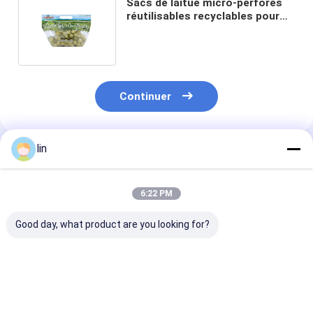
Sacs de laitue micro-perforés
réutilisables recyclables pour
l'emballage des fruits et
légumes
Continuer
lin
Produits Recommandés
6:22 PM
Good day, what product are you looking for?
Commande
Huile d' olive PET /
Sac Mylar en fe
personnalisée,
PE Produits
d'aluminium é