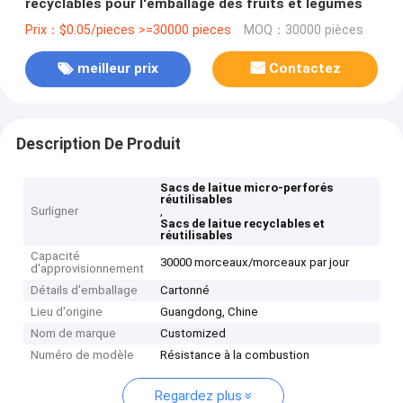
recyclables pour l'emballage des fruits et légumes
Prix：$0.05/pieces >=30000 pieces
MOQ：30000 pièces
meilleur prix
Contactez
Description De Produit
Sacs de laitue micro-perforés
réutilisables
Surligner
,
Sacs de laitue recyclables et
réutilisables
Capacité
30000 morceaux/morceaux par jour
d'approvisionnement
Détails d'emballage
Cartonné
Lieu d'origine
Guangdong, Chine
Nom de marque
Customized
Numéro de modèle
Résistance à la combustion
Regardez plus