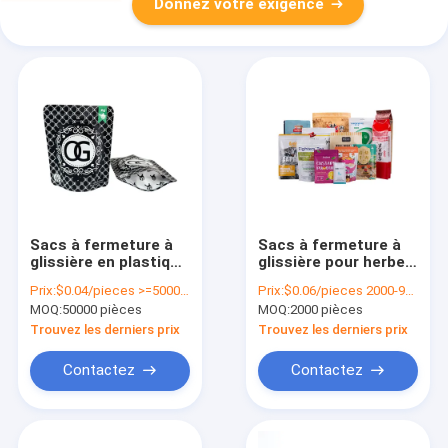
Donnez votre exigence
Sacs à fermeture à
Sacs à fermeture à
glissière en plastique
glissière pour herbes,
en papier
collations, thé,
Prix:
$0.04/pieces >=50000 pieces
Prix:
$0.06/pieces 2000-9999 pieces
d'aluminium mat
épices, aliments pour
MOQ:
50000 pièces
MOQ:
2000 pièces
animaux de
compagnie, savon
Trouvez les derniers prix
Trouvez les derniers prix
Contactez
Contactez