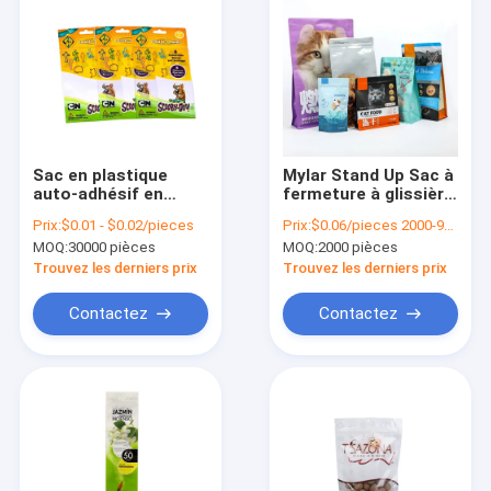
Sac en plastique
Mylar Stand Up Sac à
auto-adhésif en
fermeture à glissière
plastique
anti-odeur Stockage
Prix:
$0.01 - $0.02/pieces
Prix:
$0.06/pieces 2000-9999 pieces
transparent
de nourriture pour
MOQ:
30000 pièces
MOQ:
2000 pièces
recouvrant la porte
animaux de
compagnie
Trouvez les derniers prix
Trouvez les derniers prix
Contactez
Contactez
À la maison
Produits
Vidéos