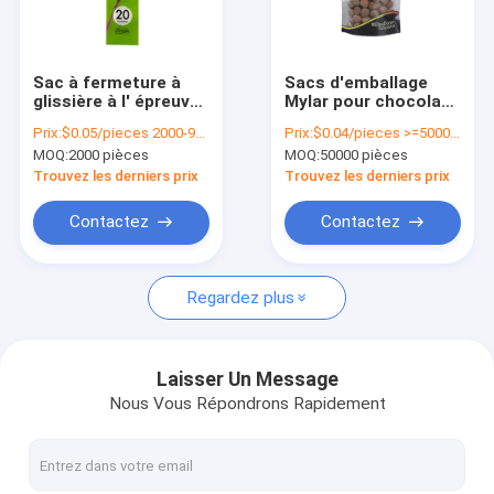
À propos de nous
visite de l'usine
Sac à fermeture à
Sacs d'emballage
glissière à l' épreuve
Mylar pour chocolat
Contrôle de la qualité
de l' humidité à l'
personnalisés
Prix:
$0.05/pieces 2000-9999 pieces
Prix:
$0.04/pieces >=50000 pieces
encens avec poche
pliables et ré-
MOQ:
2000 pièces
MOQ:
50000 pièces
étanche
fermées
Nous contacter
Trouvez les derniers prix
Trouvez les derniers prix
Nouvelles
Contactez
Contactez
Demandez un devis
Regardez plus
sac automatique
Laisser Un Message
Nous Vous Répondrons Rapidement
Sacs polyvalents pré-ouverts sur rouleau
douilles de carte