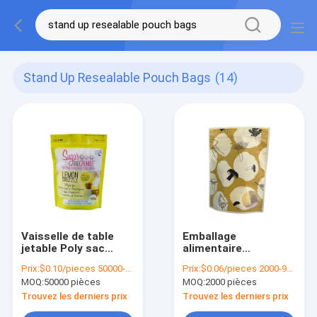
Stand Up Resealable Pouch Bags
(14)
Vaisselle de table
Emballage
jetable Poly sac
alimentaire
stratifié Fermeture à
Fermeture à glissière
Prix:
$0.10/pieces 50000-499999 pieces
Prix:
$0.06/pieces 2000-9999 pieces
glissière Poches en
Poly sac stratifié
MOQ:
50000 pièces
MOQ:
2000 pièces
plastique
plastique gelé à
verrouillables
nouveau verrouillable
Trouvez les derniers prix
Trouvez les derniers prix
sac à sacs debout