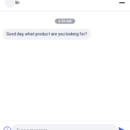
Sac de fond plat
lin
Aperçu
Au sujet de nous
Desktop Site
Sac perforé micro
Plan du
Politique en matière de protection de
4:35 AM
site
la vie privée
Gérer le sac à provisions
Qualité
sac automatique
Usine De Chine.Copyright © 2026
Good day, what product are you looking for?
Runsheng Packing Industry Co.,Ltd. All Rights Reserved.