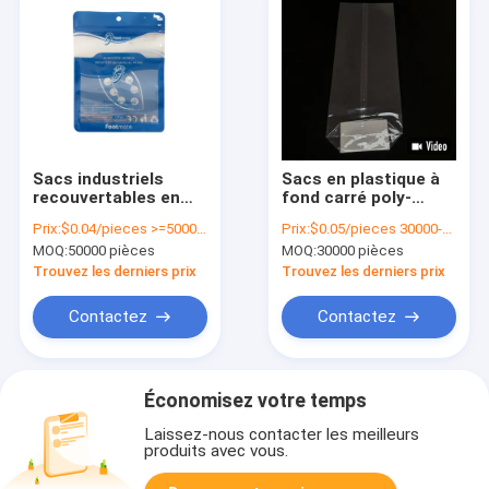
Sacs industriels
Sacs en plastique à
recouvertables en
fond carré poly-
plastique en
opposés à bloc
Prix:
$0.04/pieces >=50000 pieces
Prix:
$0.05/pieces 30000-299999 pieces
plastique pour
croisé
MOQ:
50000 pièces
MOQ:
30000 pièces
emballage de
produits alimentaires
Trouvez les derniers prix
Trouvez les derniers prix
Contactez
Contactez
Économisez votre temps
Laissez-nous contacter les meilleurs
produits avec vous.