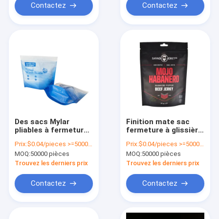
Contactez
Contactez
Des sacs Mylar
Finition mate sac
pliables à fermeture
fermeture à glissière
à glissière à nouveau
en papier
Prix:
$0.04/pieces >=50000 pieces
Prix:
$0.04/pieces >=50000 pieces
fermées avec
d'aluminium sac de
MOQ:
50000 pièces
MOQ:
50000 pièces
impression de logo
poupée pour
de fermeture
collations
Trouvez les derniers prix
Trouvez les derniers prix
thermique de fenêtre
gelée
Contactez
Contactez