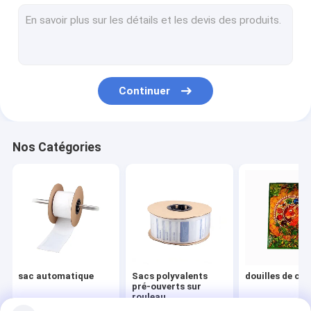
Sac de voiture pré-ouvert
Douilles de carte de MTG
Sacs en polyester
Continuer
couvertures de cartes de jeu
Sacs poly imprimés
Nos Catégories
poly sac en plastique
Sac poly Bopp
SAC D'EN-TÊTE D'OPP
Sacs en polyesters laminés
sac automatique
Sacs polyvalents
douilles de car
Tenez le sac de tirette
pré-ouverts sur
rouleau