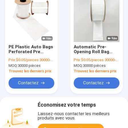
PE Plastic Auto Bags
Automatic Pre-
Perforated Pre
Opening Roll Bag
Opened Clear Poly
With Hole LDPE
Prix:
$0.05/pieces 30000-299999 pieces
Prix:
$0.05/pieces 30000-299999 pieces
Bag On Roll For
Recycled Poly Plastic
MOQ:
30000 pièces
MOQ:
30000 pièces
Automated
Packaging
Trouvez les derniers prix
Trouvez les derniers prix
Contactez
Contactez
Économisez votre temps
Laissez-nous contacter les meilleurs
produits avec vous.