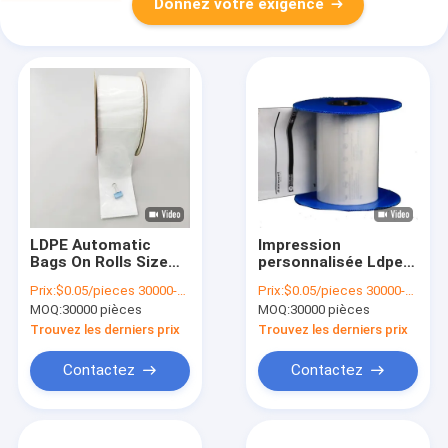
Donnez votre exigence
LDPE Automatic
Impression
Bags On Rolls Size
personnalisée Ldpe
And Color Can Be
Pre-ouvert Poly Sacs
Prix:
$0.05/pieces 30000-299999 pieces
Prix:
$0.05/pieces 30000-299999 pieces
Customized
sur un rouleau
MOQ:
30000 pièces
MOQ:
30000 pièces
Bactéries gratuit
Auto Sac Machine
Trouvez les derniers prix
Trouvez les derniers prix
sac à rouleaux
Contactez
Contactez