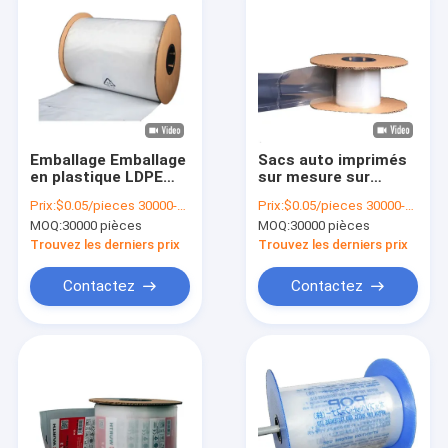
Emballage Emballage
Sacs auto imprimés
en plastique LDPE
sur mesure sur
Poly pré-ouvert sac
rouleau Sacs en
Prix:
$0.05/pieces 30000-299999 pieces
Prix:
$0.05/pieces 30000-299999 pieces
de voiture sur
plastique
MOQ:
30000 pièces
MOQ:
30000 pièces
rouleau
automatiques pré-
ouverts Sacs auto
Trouvez les derniers prix
Trouvez les derniers prix
emballés
Contactez
Contactez
À la maison
Produits
Vidéos