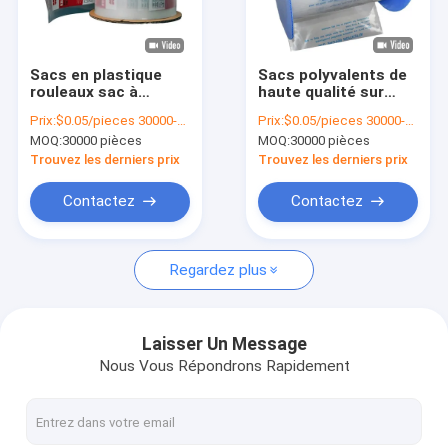
À propos de nous
visite de l'usine
Sacs en plastique
Sacs polyvalents de
rouleaux sac à
haute qualité sur
Contrôle de la qualité
rouleaux d'emballage
rouleaux Sacs auto
Prix:
$0.05/pieces 30000-299999 pieces
Prix:
$0.05/pieces 30000-299999 pieces
prix bon marché sac
pré-ouverts pour
MOQ:
30000 pièces
MOQ:
30000 pièces
à rouleaux Ldpe
machines à sacs
Nous contacter
haute résistance
Trouvez les derniers prix
Trouvez les derniers prix
Nouvelles
Contactez
Contactez
Demandez un devis
Regardez plus
sac automatique
Laisser Un Message
Nous Vous Répondrons Rapidement
Sacs polyvalents pré-ouverts sur rouleau
douilles de carte