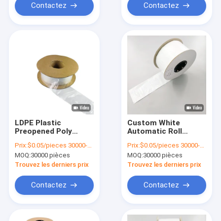
Bagger
Contactez
Contactez
LDPE Plastic
Custom White
Preopened Poly
Automatic Roll
Automatic Bagger
Packaged Clear
Prix:
$0.05/pieces 30000-299999 pieces
Prix:
$0.05/pieces 30000-299999 pieces
Desktop Pre-Opened
Plastic Garment
MOQ:
30000 pièces
MOQ:
30000 pièces
Roll Bag
Bags
Trouvez les derniers prix
Trouvez les derniers prix
Contactez
Contactez