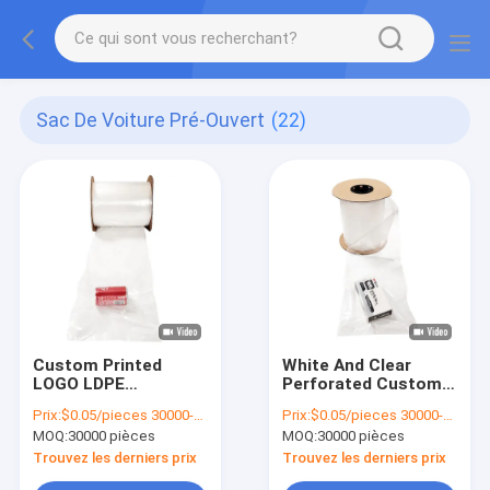
Sac De Voiture Pré-Ouvert
(22)
Custom Printed
White And Clear
LOGO LDPE
Perforated Custom
Perforated Pre
Pre Opened Poly
Prix:
$0.05/pieces 30000-299999 pieces
Prix:
$0.05/pieces 30000-299999 pieces
Opened On A Roll Bag
Bags Auto Bags On
MOQ:
30000 pièces
MOQ:
30000 pièces
Compostable
Rolls
Continuous Roll Bag
Trouvez les derniers prix
Trouvez les derniers prix
On A Roll AUTO