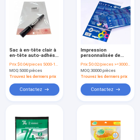
Sac à en-tête clair à
Impression
en-tête auto-adhésif
personnalisée de
sac de violoncelle
sacs poly auto-
Prix:
$0.04/pieces 5000-19999 pieces
Prix:
$0.02/pieces >=30000 pieces
pour magasins de
adhésifs pour
MOQ:
5000 pièces
MOQ:
30000 pièces
détail sur mesure
l'emballage en poche
imprimé
debout
Trouvez les derniers prix
Trouvez les derniers prix
Contactez
Contactez
À la maison
Produits
Vidéos