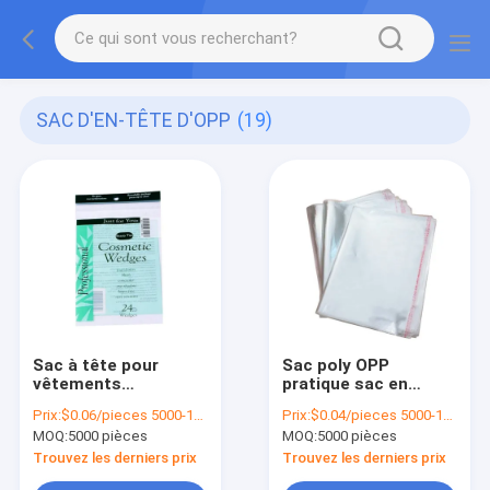
SAC D'EN-TÊTE D'OPP
(19)
Sac à tête pour
Sac poly OPP
vêtements
pratique sac en
personnalisés avec
plastique Opp
Prix:
$0.06/pieces 5000-19999 pieces
Prix:
$0.04/pieces 5000-19999 pieces
un trou transparent
transparent avec
MOQ:
5000 pièces
MOQ:
5000 pièces
et une impression
bande auto-adhésive
personnalisée
Trouvez les derniers prix
Trouvez les derniers prix