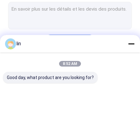
Sac de voiture pré-ouvert
Douilles de carte de MTG
Sacs en polyester
Continuer
lin
couvertures de cartes de jeu
Sacs poly imprimés
8:52 AM
Nos Catégories
poly sac en plastique
Good day, what product are you looking for?
Sac poly Bopp
SAC D'EN-TÊTE D'OPP
Sacs en polyesters laminés
sac automatique
Sacs polyvalents
douilles de car
Tenez le sac de tirette
pré-ouverts sur
rouleau