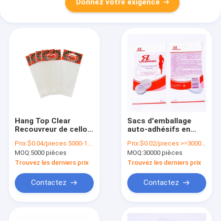
Donnez votre exigence
Hang Top Clear
Sacs d'emballage
Recouvreur de cello
auto-adhésifs en
Opp Header Sac Pour
plastique Opp
Prix:
$0.04/pieces 5000-19999 pieces
Prix:
$0.02/pieces >=30000 pieces
les bijoux cadeau
Gravure Impression
MOQ:
5000 pièces
MOQ:
30000 pièces
Taille personnalisée
Taille personnalisée
avec logo
Trouvez les derniers prix
Trouvez les derniers prix
Contactez
Contactez