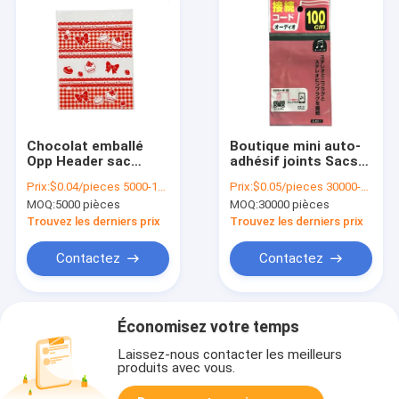
Chocolat emballé
Boutique mini auto-
Opp Header sac
adhésif joints Sacs
auto-adhésif Sceau
en plastique
Prix:
$0.04/pieces 5000-19999 pieces
Prix:
$0.05/pieces 30000-299999 pieces
clair OPP sac de
transparents OPP
MOQ:
5000 pièces
MOQ:
30000 pièces
violoncelle pour
Sacs gravure
collations
Trouvez les derniers prix
Trouvez les derniers prix
Contactez
Contactez
Économisez votre temps
Laissez-nous contacter les meilleurs
produits avec vous.