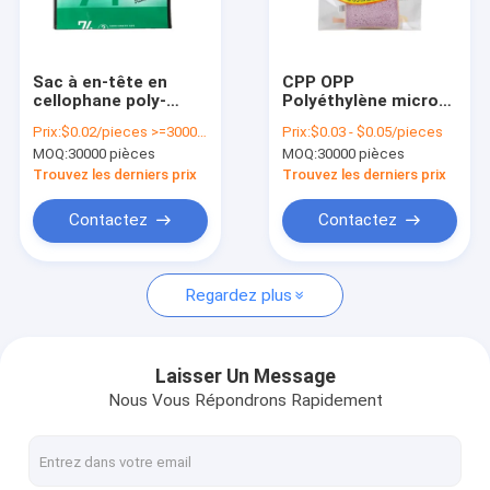
À propos de nous
visite de l'usine
Sac à en-tête en
CPP OPP
cellophane poly-
Polyéthylène micro
Contrôle de la qualité
emballage en
perforé fermeture à
Prix:
$0.02/pieces >=30000 pieces
Prix:
$0.03 - $0.05/pieces
plastique
glissière sac en
MOQ:
30000 pièces
MOQ:
30000 pièces
transparent auto-
plastique pour les
Nous contacter
adhésif
légumes frais
Trouvez les derniers prix
Trouvez les derniers prix
Nouvelles
Contactez
Contactez
Demandez un devis
Regardez plus
sac automatique
Laisser Un Message
Nous Vous Répondrons Rapidement
Sacs polyvalents pré-ouverts sur rouleau
douilles de carte