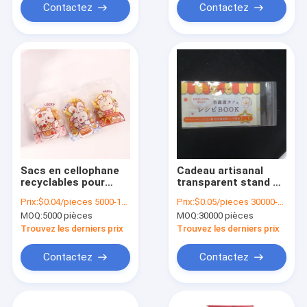
Contactez
Contactez
Sacs en cellophane
Cadeau artisanal
recyclables pour
transparent stand up
emballage
pouch auto-adhésif
Prix:
$0.04/pieces 5000-19999 pieces
Prix:
$0.05/pieces 30000-299999 pieces
alimentaire
Opp sac avec en-tête
MOQ:
5000 pièces
MOQ:
30000 pièces
pour la papeterie
Trouvez les derniers prix
Trouvez les derniers prix
Contactez
Contactez