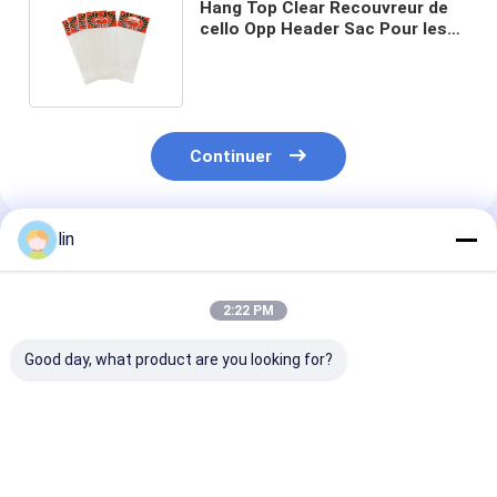
Hang Top Clear Recouvreur de
cello Opp Header Sac Pour les
bijoux cadeau Taille
personnalisée
Continuer
lin
Produits Recommandés
2:22 PM
Good day, what product are you looking for?
Impression de toutes
OPP poly auto-
Emballages de
tailles OPP PET Poly
adhésif plastique
collations