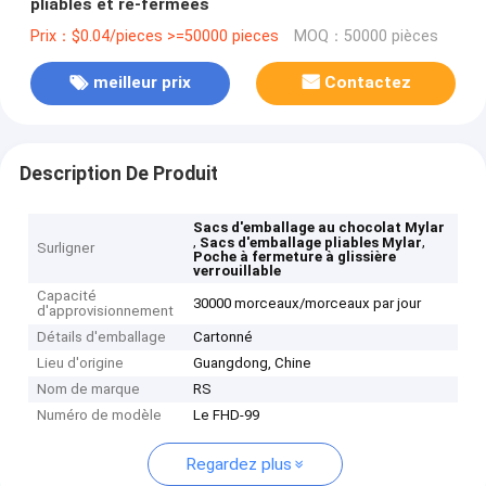
pliables et ré-fermées
Prix：$0.04/pieces >=50000 pieces
MOQ：50000 pièces
meilleur prix
Contactez
Description De Produit
Sacs d'emballage au chocolat Mylar
,
,
Sacs d'emballage pliables Mylar
Surligner
Poche à fermeture à glissière
verrouillable
Capacité
30000 morceaux/morceaux par jour
d'approvisionnement
Détails d'emballage
Cartonné
Lieu d'origine
Guangdong, Chine
Nom de marque
RS
Numéro de modèle
Le FHD-99
Regardez plus