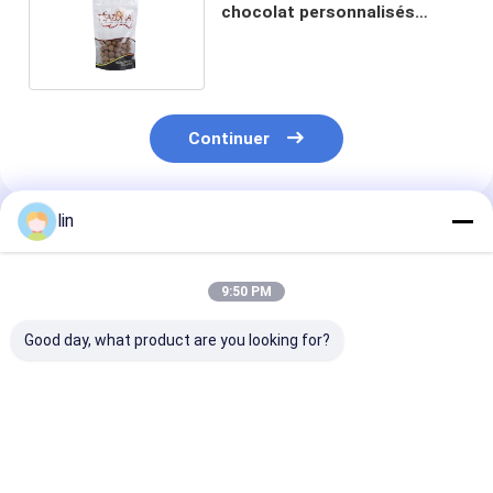
chocolat personnalisés
pliables et ré-fermées
Continuer
lin
Produits Recommandés
9:50 PM
Good day, what product are you looking for?
Emballage à bande
Taille personnalisée
Normes de l'U
lumineuse LED en
bandes LED
Design personn
papier d'aluminium
fermeture à glissière
Sacoche à feui