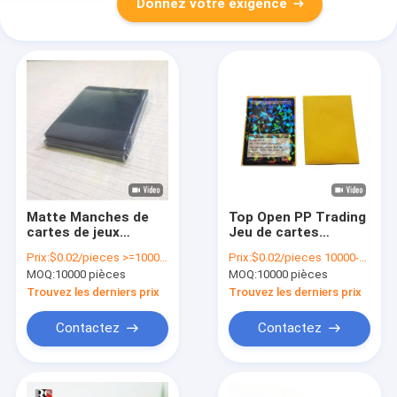
Donnez votre exigence
Matte Manches de
Top Open PP Trading
cartes de jeux
Jeu de cartes
d'anime PP plastique
Manches
Prix:
$0.02/pieces >=10000 pieces
Prix:
$0.02/pieces 10000-49999 pieces
Yugioh Protecteurs
Holographique
MOQ:
10000 pièces
MOQ:
10000 pièces
de cartes à l'épreuve
Toploader Manches
de l'humidité
Art personnalisé
Trouvez les derniers prix
Trouvez les derniers prix
Imprimé
Contactez
Contactez