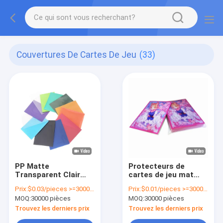
Couvertures De Cartes De Jeu
(33)
PP Matte
Protecteurs de
Transparent Clair
cartes de jeu mat
Manches de jeux de
multicolores PP
Prix:
$0.03/pieces >=30000 pieces
Prix:
$0.01/pieces >=30000 pieces
cartes détenteurs de
Carte de visite
MOQ:
30000 pièces
MOQ:
30000 pièces
cartes de trading
Manche protectrice
personnalisés
Trouvez les derniers prix
Trouvez les derniers prix