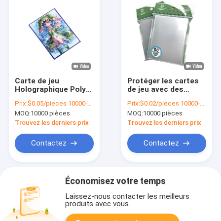
Carte de jeu
Protéger les cartes
Holographique Poly
de jeu avec des
Sim Clair Carte de
manchons de porte-
Prix:
$0.05/pieces 10000-99999 pieces
Prix:
$0.02/pieces 10000-49999 pieces
trading Anime Carte
cartes en plastique
MOQ:
10000 pièces
MOQ:
10000 pièces
de jeu Yugioh
doux et transparent
Trouvez les derniers prix
Trouvez les derniers prix
Contactez
Contactez
Économisez votre temps
Laissez-nous contacter les meilleurs
produits avec vous.