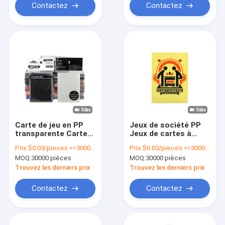
Contactez
Contactez
Carte de jeu en PP
Jeux de société PP
transparente Carte
Jeux de cartes à
de visite protégée
sous Manches de
Prix:
$0.03/pieces >=30000 pieces
Prix:
$0.03/pieces >=30000 pieces
protection Jeux de
MOQ:
30000 pièces
MOQ:
30000 pièces
cartes
Trouvez les derniers prix
Trouvez les derniers prix
Contactez
Contactez