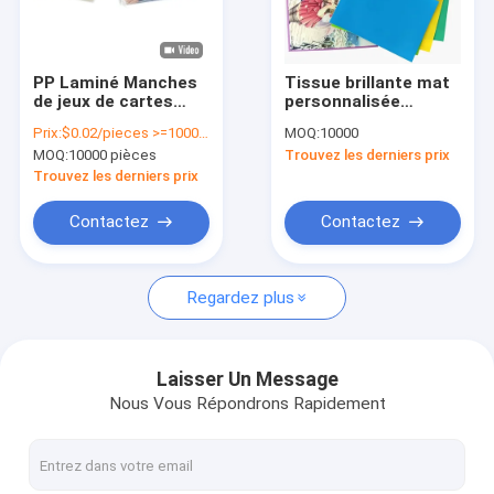
À propos de nous
visite de l'usine
PP Laminé Manches
Tissue brillante mat
de jeux de cartes
personnalisée
Contrôle de la qualité
Protecteur
Manche de jeu de
Prix:
$0.02/pieces >=10000 pieces
MOQ:
10000
personnalisé Yugioh
cartes Exquis
MOQ:
10000 pièces
Trouvez les derniers prix
Manches de cartes
d'impression
Nous contacter
avec couvercle
Manches de cartes
Trouvez les derniers prix
de trading
Nouvelles
Contactez
Contactez
Demandez un devis
Regardez plus
sac automatique
Laisser Un Message
Nous Vous Répondrons Rapidement
Sacs polyvalents pré-ouverts sur rouleau
douilles de carte