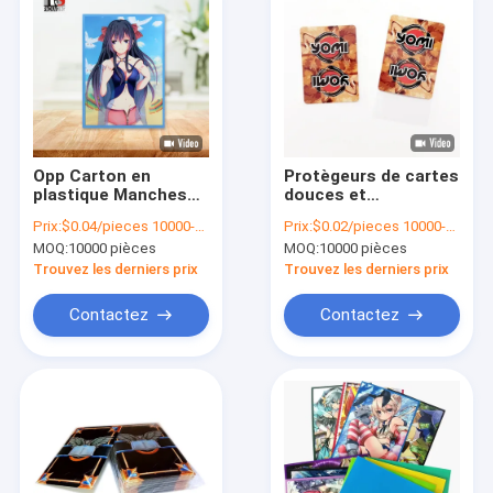
Opp Carton en
Protègeurs de cartes
plastique Manches
douces et
de cartes de jeu
transparentes pour
Prix:
$0.04/pieces 10000-99999 pieces
Prix:
$0.02/pieces 10000-49999 pieces
dures Carte de
le stockage de
MOQ:
10000 pièces
MOQ:
10000 pièces
trading transparente
cartes de trading
Manches en
sportives
Trouvez les derniers prix
Trouvez les derniers prix
plastique
Contactez
Contactez
À la maison
Produits
Vidéos