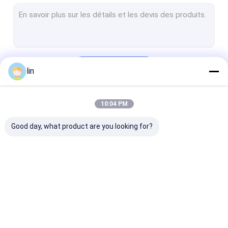
Sac de voiture pré-ouvert
Douilles de carte de MTG
Sacs en polyester
Continuer
lin
couvertures de cartes de jeu
Sacs poly imprimés
10:04 PM
Nos Catégories
poly sac en plastique
Good day, what product are you looking for?
Sac poly Bopp
SAC D'EN-TÊTE D'OPP
Sacs en polyesters laminés
sac automatique
Sacs polyvalents
douilles de car
Tenez le sac de tirette
pré-ouverts sur
rouleau