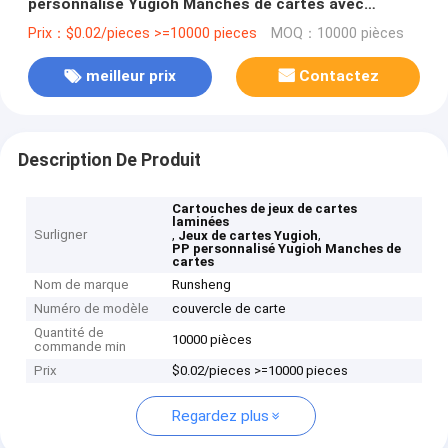
personnalisé Yugioh Manches de cartes avec
couvercle
Prix：$0.02/pieces >=10000 pieces
MOQ：10000 pièces
meilleur prix
Contactez
Description De Produit
Cartouches de jeux de cartes
laminées
Surligner
,
,
Jeux de cartes Yugioh
PP personnalisé Yugioh Manches de
cartes
Nom de marque
Runsheng
Numéro de modèle
couvercle de carte
Quantité de
10000 pièces
commande min
Prix
$0.02/pieces >=10000 pieces
Regardez plus