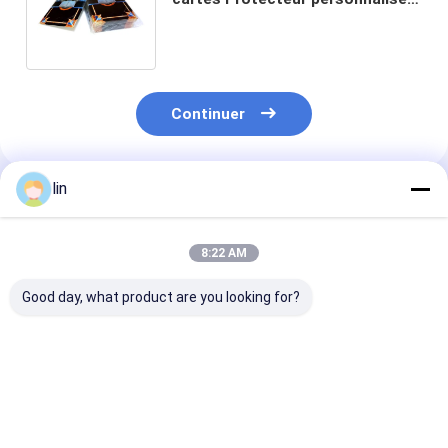
Yugioh Manches de cartes avec
couvercle
Continuer
lin
Produits Recommandés
8:22 AM
Good day, what product are you looking for?
Tissue brillante mat
Chine Fabricant Jeu
Carte d'anima
personnalisée
d'animation Manche
personnalisée
Manche de jeu de
de carte
personnalisée
cartes Exquis
holographique sur
protégeant les