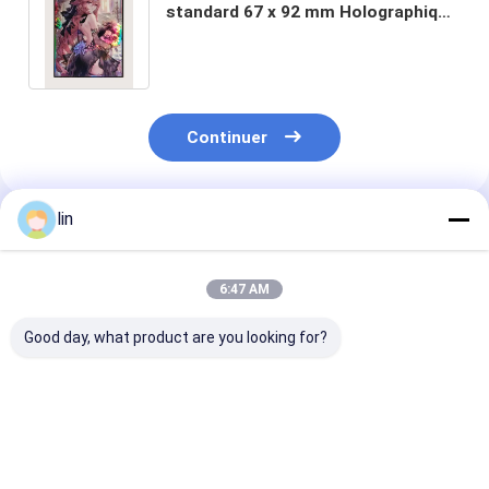
standard 67 x 92 mm Holographique
Holographique MTG TCG Jeu de
société Art Carte Manches
Continuer
lin
Produits Recommandés
6:47 AM
Good day, what product are you looking for?
Des manches de
Manchons de
Manchons de c
cartes imprimées
protection pour
d'art imprimés
pour TCG MTG
cartes de jeu avec
mesure en usin