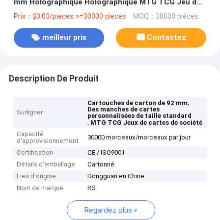
mm Holographique Holographique MTG TCG Jeu de
société Art Carte Manches
Prix：$0.03/pieces >=30000 pieces
MOQ：30000 pièces
meilleur prix
Contactez
Description De Produit
,
Cartouches de carton de 92 mm
Des manches de cartes
Surligner
personnalisées de taille standard
,
MTG TCG Jeux de cartes de société
Capacité
30000 morceaux/morceaux par jour
d'approvisionnement
Certification
CE / ISO9001
Détails d'emballage
Cartonné
Lieu d'origine
Dongguan en Chine
Nom de marque
RS
Regardez plus