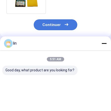
avec support de logo
Continuer
lin
Produits Recommandés
5:51 AM
Good day, what product are you looking for?
Des manches de
Manchons de
Manchons de c
cartes imprimées
protection pour
d'art imprimés
pour TCG MTG
cartes de jeu avec
mesure en usin
personnalisées pour
finition mate laser
les cartes de j
les jeux de cartes
holographique
animées