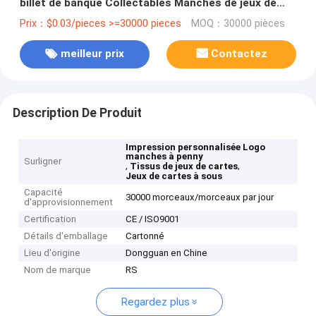
billet de banque Collectables Manches de jeux de
cartes
Prix：$0.03/pieces >=30000 pieces
MOQ：30000 pièces
meilleur prix
Contactez
Description De Produit
Impression personnalisée Logo
manches à penny
Surligner
,
,
Tissus de jeux de cartes
Jeux de cartes à sous
Capacité
30000 morceaux/morceaux par jour
d'approvisionnement
Certification
CE / ISO9001
Détails d'emballage
Cartonné
Lieu d'origine
Dongguan en Chine
Nom de marque
RS
Regardez plus