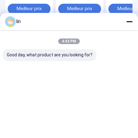
personnalisées pour
finition mate laser
les cartes de j
les jeux de cartes
holographique
animées
Meilleur prix
Meilleur prix
Meilleur p
d'anime et de jeu
personnalisée
holographique
Yugioh TCG
lin
Aperçu
Au sujet de nous
Desktop Site
Plan du
Politique en matière de protection de
4:43 PM
site
la vie privée
Qualité
sac automatique
Usine De Chine.Copyright © 2026
Good day, what product are you looking for?
Runsheng Packing Industry Co.,Ltd. All Rights Reserved.
À la maison
Produits
Vidéos