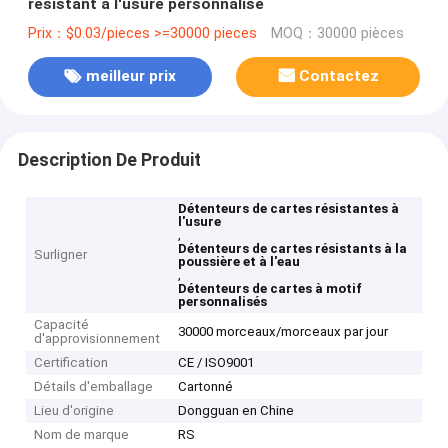
résistant à l'usure personnalisé
Prix：$0.03/pieces >=30000 pieces
MOQ：30000 pièces
meilleur prix
Contactez
Description De Produit
Détenteurs de cartes résistantes à
l'usure
,
Détenteurs de cartes résistants à la
Surligner
poussière et à l'eau
,
Détenteurs de cartes à motif
personnalisés
Capacité
30000 morceaux/morceaux par jour
d'approvisionnement
Certification
CE / ISO9001
Détails d'emballage
Cartonné
Lieu d'origine
Dongguan en Chine
Nom de marque
RS