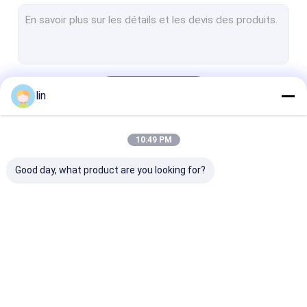
Sac de voiture pré-ouvert
Douilles de carte de MTG
Sacs en polyester
Continuer
lin
couvertures de cartes de jeu
Sacs poly imprimés
10:49 PM
Nos Catégories
poly sac en plastique
Good day, what product are you looking for?
Sac poly Bopp
SAC D'EN-TÊTE D'OPP
Sacs en polyesters laminés
sac automatique
Sacs polyvalents
douilles de car
Tenez le sac de tirette
pré-ouverts sur
rouleau