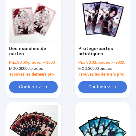
Des manches de
Protège-cartes
cartes
artistiques
personnalisées de 66
personnalisés,
Prix:
$0.03/pieces >=30000 pieces
Prix:
$0.03/pieces >=30000 pieces
× 91 mm pour la
pochettes de
MOQ:
30000 pièces
MOQ:
30000 pièces
collecte de magie
protection
PokéMon et Yu-Gi-Oh
imprimées pour
Trouvez les derniers prix
Trouvez les derniers prix
séries de cartes
cartes de jeu MTG
Impression
style anime.
Contactez
Contactez
personnalisée
disponible.
À la maison
Produits
Vidéos