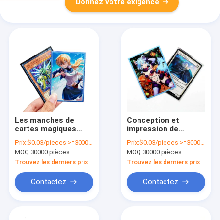
Donnez votre exigence
Les manches de
Conception et
cartes magiques
impression de
MTG à taille standard
manches de cartes
Prix:
$0.03/pieces >=30000 pieces
Prix:
$0.03/pieces >=30000 pieces
imprimées sur
de jeu et d' anime,
MOQ:
30000 pièces
MOQ:
30000 pièces
mesure 66*91mm et
Yugioh, MTG
64*89mm, manches
Manches de cartes
Trouvez les derniers prix
Trouvez les derniers prix
de protection de
de jeu avec des
cartes de jeu.
effets laser et mat
Contactez
Contactez