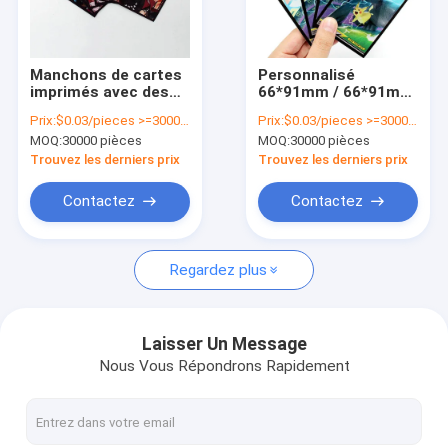
À propos de nous
visite de l'usine
Manchons de cartes
Personnalisé
imprimés avec des
66*91mm / 66*91mm
Contrôle de la qualité
illustrations d'anime
Imprimé Manches de
Prix:
$0.03/pieces >=30000 pieces
Prix:
$0.03/pieces >=30000 pieces
pour cartes Yugioh
cartes d'anime
MOQ:
30000 pièces
MOQ:
30000 pièces
et MTG, manchons
Accessoires de jeux
Nous contacter
de cartes de jeu
de cartes,
Trouvez les derniers prix
Trouvez les derniers prix
Protecteurs de
cartes d'art
Nouvelles
Contactez
Contactez
personnalisés.
Demandez un devis
Regardez plus
sac automatique
Laisser Un Message
Nous Vous Répondrons Rapidement
Sacs polyvalents pré-ouverts sur rouleau
douilles de carte