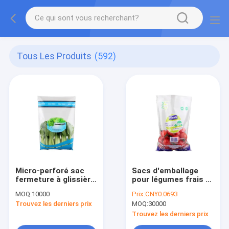
Tous Les Produits
(592)
Micro-perforé sac
Sacs d'emballage
fermeture à glissière
pour légumes frais et
de nourriture fraîche
fruits de mangue
MOQ:
10000
Prix:
CN¥0.0693
sac d'emballage de
avec options de
Trouvez les derniers prix
MOQ:
30000
fruits et légumes
fermeture à glissière
Trouvez les derniers prix