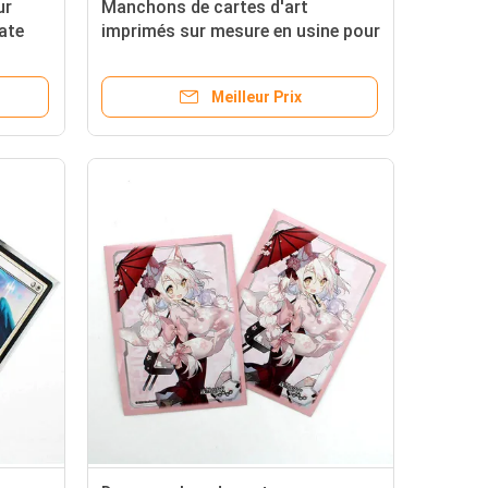
ur
Manchons de cartes d'art
mate
imprimés sur mesure en usine pour
alisée
les cartes de jeu animées
holographiques Yugioh TCG
Meilleur Prix