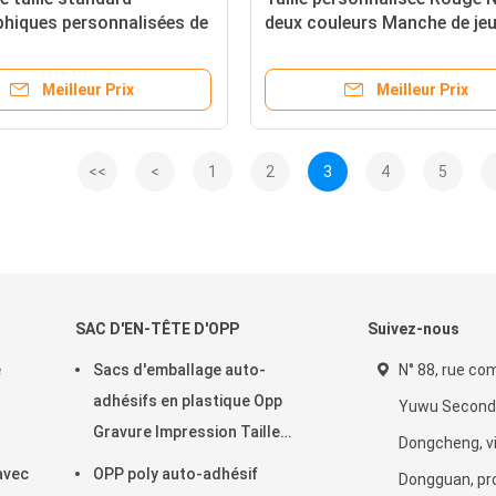
hiques personnalisées de
deux couleurs Manche de jeu
pour MTG / TCG / PTCG
cartes pour Mtg Yu-Gi-Oh C
TCG Logo personnalisé Et t
Meilleur Prix
Meilleur Prix
motif
<<
<
1
2
3
4
5
SAC D'EN-TÊTE D'OPP
Suivez-nous
e
Sacs d'emballage auto-
N° 88, rue co
adhésifs en plastique Opp
Yuwu Second, 
Gravure Impression Taille
Dongcheng, vi
personnalisée avec logo
avec
OPP poly auto-adhésif
Dongguan, pr