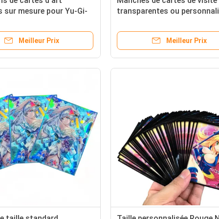
s de cartes d'art
Manches de cartes de visite
 sur mesure pour Yu-Gi-
transparentes ou personnal
 TCG Holographique
idéales pour la collecte de c
rtes à collectionner Jeux
de visite
Meilleur Prix
Meilleur Prix
té
e taille standard
Taille personnalisée Rouge N