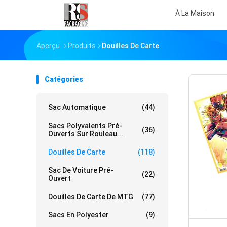
À La Maison
Aperçu
Produits
Douilles De Carte
Catégories
Sac Automatique
(44)
Sacs Polyvalents Pré-
(36)
Ouverts Sur Rouleau...
Douilles De Carte
(118)
Sac De Voiture Pré-
(22)
Ouvert
Douilles De Carte De MTG
(77)
Sacs En Polyester
(9)