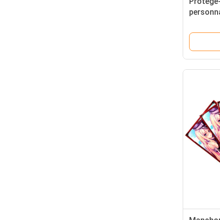
Protège-
personna
protecti
de jeu M