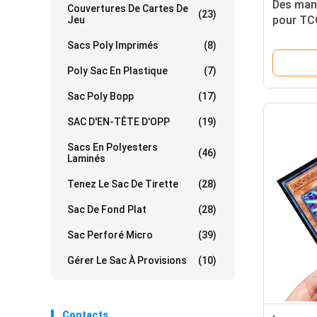
Des man
Couvertures De Cartes De
(23)
pour TC
Jeu
pour les
Sacs Poly Imprimés
(8)
de jeu
Poly Sac En Plastique
(7)
Sac Poly Bopp
(17)
SAC D'EN-TÊTE D'OPP
(19)
Sacs En Polyesters
(46)
Laminés
Tenez Le Sac De Tirette
(28)
Sac De Fond Plat
(28)
Sac Perforé Micro
(39)
Gérer Le Sac À Provisions
(10)
Contacts