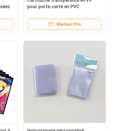
Cartouche transparente en PP
isées
pour porte-carte en PVC
artes
personnalisé et cartes de jeu
Yugioh
Meilleur Prix
oir à
Hologramme personnalisé