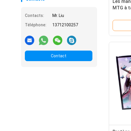
Les man
MTG à ta
sur mes
Contacts:
Mr. Liu
64*89mm
Téléphone:
13712100257
de cartes
Contact