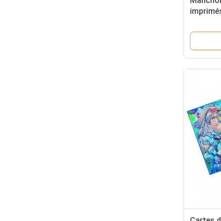
Manchon
imprimés
Oh! MTG
Animé Ca
de socié
Cartes d