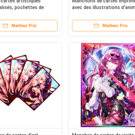
cartes artistiques
Manchons de cartes imprim
lisés, pochettes de
avec des illustrations d'ani
on imprimées pour cartes
pour cartes Yugioh et MTG,
TG style anime.
manchons de cartes de jeu
Meilleur Prix
Meilleur Prix