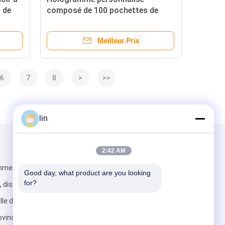
 de
composé de 100 pochettes de
artes
cartes pour la protection et le
ype de
tirage des cartes de jeu
Meilleur Prix
6
7
8
>
>>
lin
Mail nous
2:42 AM
mmerciale
Good day, what product are you looking 
for?
district de
lle de
ovince du