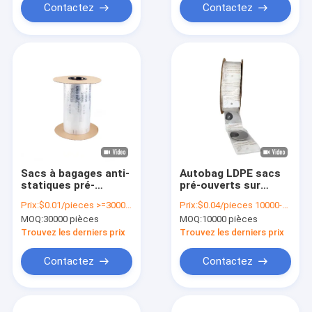
Contactez
Contactez
Sacs à bagages anti-
Autobag LDPE sacs
statiques pré-
pré-ouverts sur
ouverts en LDPE poly
rouleau 1,5 mil
Prix:
$0.01/pieces >=30000 pieces
Prix:
$0.04/pieces 10000-199999 pieces
plastique
épaisseur gravure
MOQ:
30000 pièces
MOQ:
10000 pièces
Trouvez les derniers prix
Trouvez les derniers prix
Contactez
Contactez