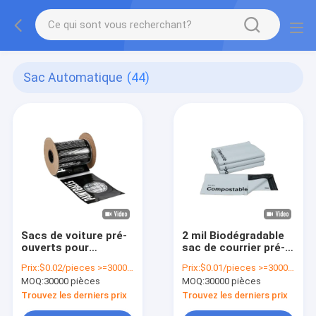
Sac Automatique
(44)
Sacs de voiture pré-
2 mil Biodégradable
ouverts pour
sac de courrier pré-
emballer des
ouvert emballage
Prix:
$0.02/pieces >=30000 pieces
Prix:
$0.01/pieces >=30000 pieces
poubelles
automatique poly
MOQ:
30000 pièces
MOQ:
30000 pièces
intelligentes
courriers imprimés
sur mesure
Trouvez les derniers prix
Trouvez les derniers prix