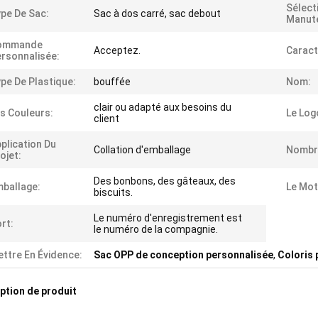
Sélect
pe De Sac:
Sac à dos carré, sac debout
Manute
ommande
Acceptez.
Caract
rsonnalisée:
pe De Plastique:
bouffée
Nom:
clair ou adapté aux besoins du
s Couleurs:
Le Log
client
plication Du
Collation d'emballage
Nombre
ojet:
Des bonbons, des gâteaux, des
ballage:
Le Mot
biscuits.
Le numéro d'enregistrement est
rt:
le numéro de la compagnie.
ttre En Évidence:
Sac OPP de conception personnalisée
,
Coloris 
ption de produit