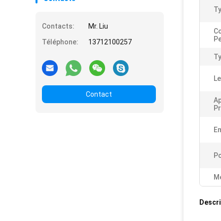
Ty
Contacts:
Mr. Liu
C
Pe
Téléphone:
13712100257
Ty
Le
Contact
Ap
Pr
Em
Po
Me
Descri