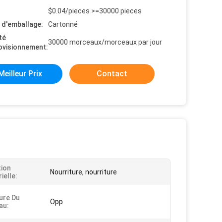
$0.04/pieces >=30000 pieces
s d'emballage:
Cartonné
té
30000 morceaux/morceaux par jour
ovisionnement:
Meilleur Prix
Contact
tion
Nourriture, nourriture
ielle:
ure Du
Opp
au: