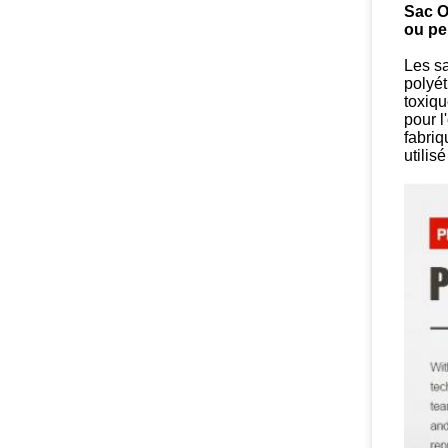
Sac O
ou pe
Les sa
polyét
toxiqu
pour l
fabriq
utilis