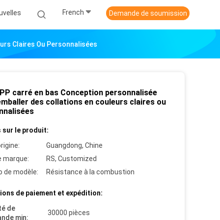
French
uvelles
Demande de soumission
urs Claires Ou Personnalisées
PP carré en bas Conception personnalisée
mballer des collations en couleurs claires ou
nnalisées
 sur le produit:
rigine:
Guangdong, Chine
 marque:
RS, Customized
 de modèle:
Résistance à la combustion
ions de paiement et expédition:
té de
30000 pièces
nde min: