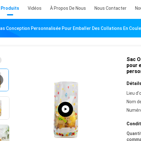
Produits
Vidéos
À Propos De Nous
Nous Contacter
No
as Conception Personnalisée Pour Emballer Des Collations En Coule
Sac O
pour e
perso
Détails
Lieu d'o
Nom de
Numéro
Condit
Quanti
comma