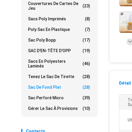
Couvertures De Cartes De
(23)
Jeu
Sacs Poly Imprimés
(8)
Poly Sac En Plastique
(7)
Sac Poly Bopp
(17)
SAC D'EN-TÊTE D'OPP
(19)
Sacs En Polyesters
(46)
Laminés
Tenez Le Sac De Tirette
(28)
Détail
Sac De Fond Plat
(28)
Sac Perforé Micro
(39)
Tr
Su
Gérer Le Sac À Provisions
(10)
Ut
Contacts