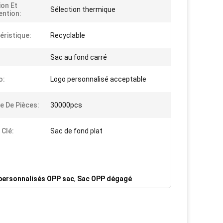
ion Et
Sélection thermique
ntion:
éristique:
Recyclable
Sac au fond carré
o:
Logo personnalisé acceptable
 De Pièces:
30000pcs
 Clé:
Sac de fond plat
personnalisés OPP sac
,
Sac OPP dégagé