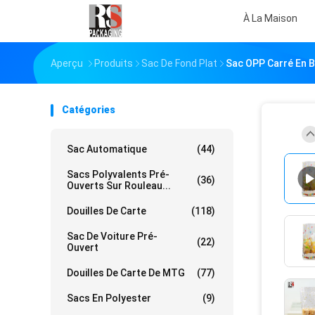
À La Maison
Aperçu
Produits
Sac De Fond Plat
Sac OPP Carré En B
Catégories
Sac Automatique
(44)
Sacs Polyvalents Pré-
(36)
Ouverts Sur Rouleau...
Douilles De Carte
(118)
Sac De Voiture Pré-
(22)
Ouvert
Douilles De Carte De MTG
(77)
Sacs En Polyester
(9)