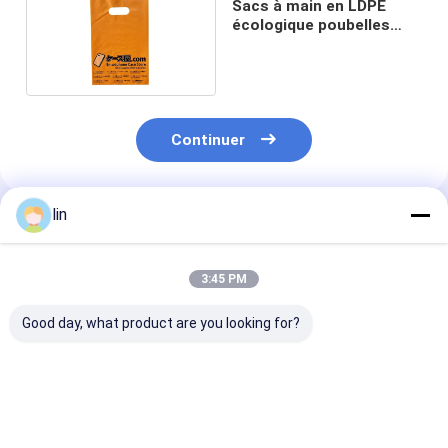
Sacs à main en LDPE
écologique poubelles
recyclables
Continuer
lin
Produits Recommandés
3:45 PM
Good day, what product are you looking for?
Boutique sac poly
Sacs en plastique
T-shirt recyclé
plastique lourd de
recyclables sac
manche de pat