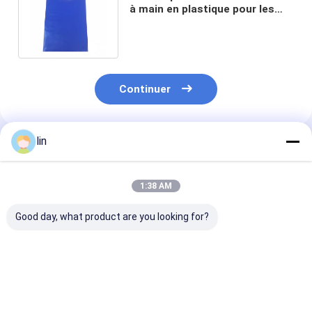
à main en plastique pour les
emballages en plastique poly
Continuer
lin
Produits Recommandés
1:38 AM
Good day, what product are you looking for?
Pour les livres, le sac
Sac à main de luxe
Sacs de magas
à main est recouvert
avec imprimante de
pliables étanc
d'une coupe.
logo sac à main en
l'eau Sacs en