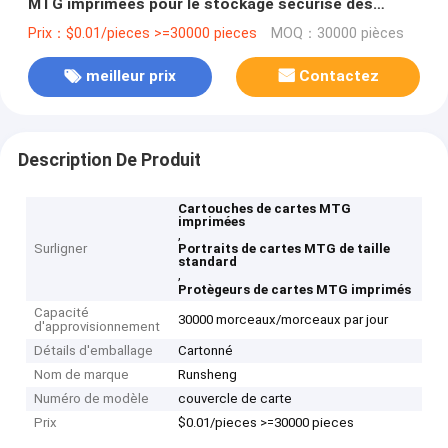
MTG imprimées pour le stockage sécurisé des
cartes de trading
Prix：$0.01/pieces >=30000 pieces
MOQ：30000 pièces
meilleur prix
Contactez
Description De Produit
Cartouches de cartes MTG
imprimées
,
Surligner
Portraits de cartes MTG de taille
standard
,
Protègeurs de cartes MTG imprimés
Capacité
30000 morceaux/morceaux par jour
d'approvisionnement
Détails d'emballage
Cartonné
Nom de marque
Runsheng
Numéro de modèle
couvercle de carte
Prix
$0.01/pieces >=30000 pieces