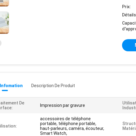
Prix:
Détail
Capaci
d'appr
 Infomation
Description De Produit
aitement De
Utilisa
Impression par gravure
rface:
Industr
accessoires de téléphone
portable, téléphone portable,
Struct
ilisation:
haut-parleurs, caméra, écouteur,
Matéri
Smart Watch,