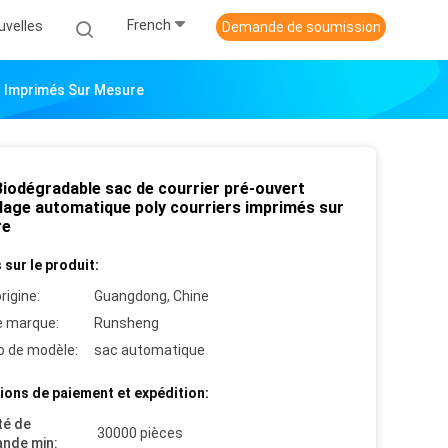
French
uvelles
Demande de soumission
s Imprimés Sur Mesure
Biodégradable sac de courrier pré-ouvert
lage automatique poly courriers imprimés sur
re
 sur le produit:
rigine:
Guangdong, Chine
 marque:
Runsheng
 de modèle:
sac automatique
ions de paiement et expédition:
té de
30000 pièces
nde min: