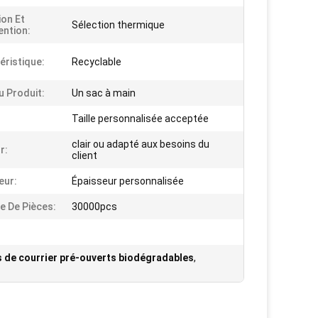
ion Et
Sélection thermique
ntion:
éristique:
Recyclable
 Produit:
Un sac à main
Taille personnalisée acceptée
clair ou adapté aux besoins du
r:
client
eur:
Épaisseur personnalisée
 De Pièces:
30000pcs
 de courrier pré-ouverts biodégradables
,