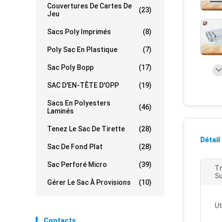
Couvertures De Cartes De
(23)
Jeu
Sacs Poly Imprimés
(8)
Poly Sac En Plastique
(7)
Sac Poly Bopp
(17)
SAC D'EN-TÊTE D'OPP
(19)
Sacs En Polyesters
(46)
Laminés
Tenez Le Sac De Tirette
(28)
Détail
Sac De Fond Plat
(28)
Sac Perforé Micro
(39)
Tr
Su
Gérer Le Sac À Provisions
(10)
Ut
Contacts