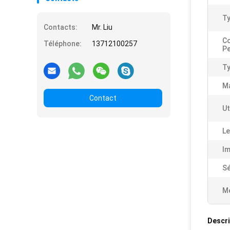
Ty
Contacts:
Mr. Liu
C
Téléphone:
13712100257
Pe
Ty
Ma
Contact
Ut
Le
Im
Sé
Me
Descri