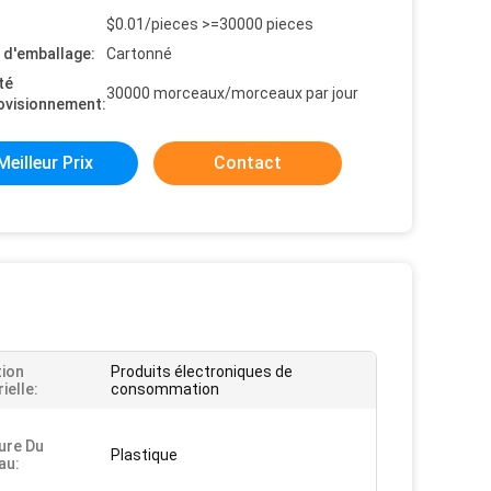
$0.01/pieces >=30000 pieces
s d'emballage:
Cartonné
té
30000 morceaux/morceaux par jour
ovisionnement:
Meilleur Prix
Contact
tion
Produits électroniques de
ielle:
consommation
ure Du
Plastique
au: