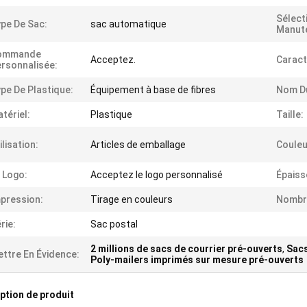
Sélect
pe De Sac:
sac automatique
Manute
ommande
Acceptez.
Caract
rsonnalisée:
pe De Plastique:
Équipement à base de fibres
Nom Du
tériel:
Plastique
Taille:
ilisation:
Articles de emballage
Couleu
 Logo:
Acceptez le logo personnalisé
Épaiss
pression:
Tirage en couleurs
Nombre
rie:
Sac postal
2 millions de sacs de courrier pré-ouverts
,
Sacs
ttre En Évidence:
Poly-mailers imprimés sur mesure pré-ouverts
ption de produit