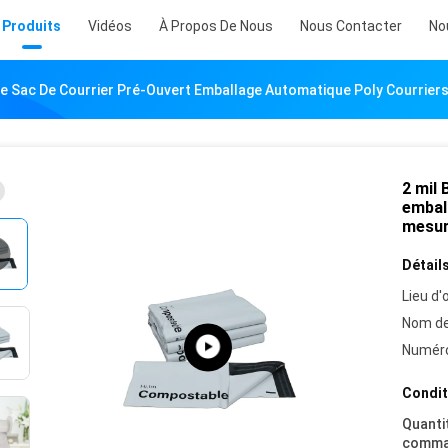
Produits
Vidéos
À Propos De Nous
Nous Contacter
No
le Sac De Courrier Pré-Ouvert Emballage Automatique Poly Courrier
2 mil 
embal
mesu
Détails
Lieu d'o
Nom de
Numéro
Condit
Quanti
comma