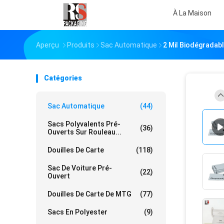
À La Maison
Aperçu
Produits
Sac Automatique
2 Mil Biodégradab
Catégories
Sac Automatique
(44)
Sacs Polyvalents Pré-
(36)
Ouverts Sur Rouleau...
Douilles De Carte
(118)
Sac De Voiture Pré-
(22)
Ouvert
Douilles De Carte De MTG
(77)
Sacs En Polyester
(9)