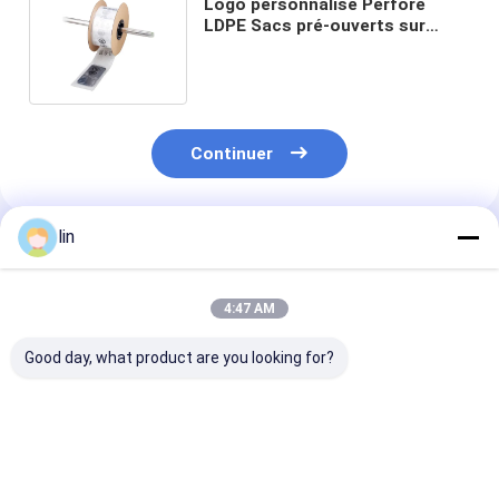
Logo personnalisé Perforé
LDPE Sacs pré-ouverts sur
rouleau pour machines
automatisées
Continuer
lin
Produits Recommandés
4:47 AM
Good day, what product are you looking for?
Pre-Opened Plastic
Side Load Bagging
Unilateral Pre
Bags On Roll For
System Clear Pre
Opening Point