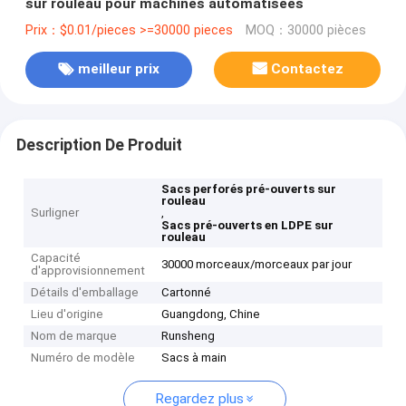
sur rouleau pour machines automatisées
Prix：$0.01/pieces >=30000 pieces
MOQ：30000 pièces
meilleur prix
Contactez
Description De Produit
Sacs perforés pré-ouverts sur
rouleau
Surligner
,
Sacs pré-ouverts en LDPE sur
rouleau
Capacité
30000 morceaux/morceaux par jour
d'approvisionnement
Détails d'emballage
Cartonné
Lieu d'origine
Guangdong, Chine
Nom de marque
Runsheng
Numéro de modèle
Sacs à main
Regardez plus