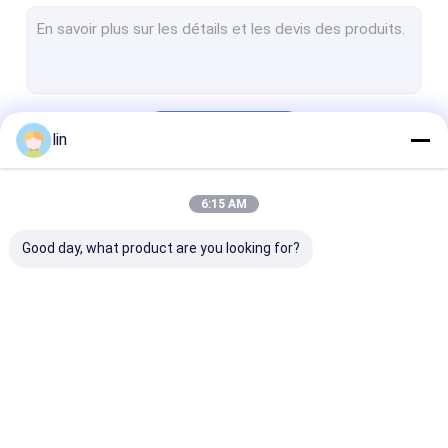
Sac de voiture pré-ouvert
Douilles de carte de MTG
Sacs en polyester
Continuer
lin
couvertures de cartes de jeu
Sacs poly imprimés
6:15 AM
Nos Catégories
poly sac en plastique
Good day, what product are you looking for?
Sac poly Bopp
SAC D'EN-TÊTE D'OPP
Sacs en polyesters laminés
sac automatique
Sacs polyvalents
douilles de car
Tenez le sac de tirette
pré-ouverts sur
rouleau