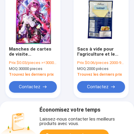
Manches de cartes
Sacs à vide pour
de visite
l'agriculture et le
transparentes ou
maintien de la
Prix:
$0.03/pieces >=30000 pieces
Prix:
$0.06/pieces 2000-9999 pieces
personnalisées
fraîcheur du
MOQ:
30000 pieces
MOQ:
2000 pièces
idéales pour la
matériau industriel
collecte de cartes de
Trouvez les derniers prix
Trouvez les derniers prix
visite
Contactez
Contactez
Économisez votre temps
Laissez-nous contacter les meilleurs
produits avec vous.