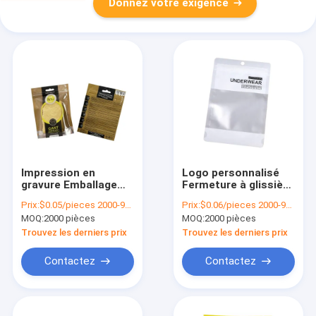
Donnez votre exigence
Impression en
Logo personnalisé
gravure Emballage
Fermeture à glissière
personnalisé de
de fenêtre gelée
Prix:
$0.05/pieces 2000-9999 pieces
Prix:
$0.06/pieces 2000-9999 pieces
marque Face Mitt
Fermeture de sac de
MOQ:
2000 pièces
MOQ:
2000 pièces
Emballage Ziplock
vêtements poly pour
Seal Sac cosmétique
l'emballage
Trouvez les derniers prix
Trouvez les derniers prix
Contactez
Contactez