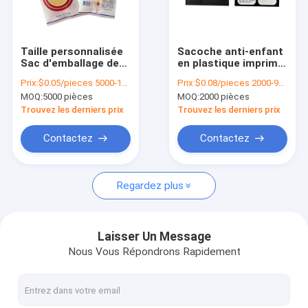
À propos de nous
visite de l'usine
Taille personnalisée
Sacoche anti-enfant
Sac d'emballage de
en plastique imprimé
Contrôle de la qualité
céréales pour les
sur mesure MOPP /
Prix:
$0.05/pieces 5000-19999 pieces
Prix:
$0.08/pieces 2000-9999 pieces
biscuits
VMPET / PE pour
MOQ:
5000 pièces
MOQ:
2000 pièces
emballage de
Nous contacter
biscuits anti-odeur
Trouvez les derniers prix
Trouvez les derniers prix
Nouvelles
Contactez
Contactez
Demandez un devis
Regardez plus
sac automatique
Laisser Un Message
Nous Vous Répondrons Rapidement
Sacs polyvalents pré-ouverts sur rouleau
douilles de carte