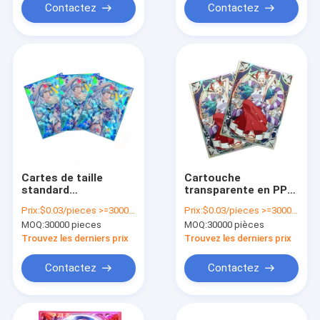
de motif
Contactez
Contactez
Cartes de taille
Cartouche
standard
transparente en PP
holographiques
pour porte-carte en
Prix:
$0.03/pieces >=30000 pieces
Prix:
$0.03/pieces >=30000 pieces
personnalisées de 60
PVC personnalisé et
MOQ:
30000 pieces
MOQ:
30000 pièces
cts pour MTG / TCG /
cartes de jeu Yugioh
PTCG Art
Trouvez les derniers prix
Trouvez les derniers prix
Contactez
Contactez