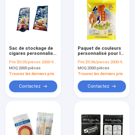
Sac de stockage de
Paquet de couleurs
cigares personnalisé
personnalisé pour les
de qualité
sacs en plastique
Prix:
$0.05/pieces 2000-9999 pieces
Prix:
$0.06/pieces 2000-9999 pieces
alimentaire avec
résistant à l'huile de
MOQ:
2000 pièces
MOQ:
2000 pièces
emballage en feuille
saucisses surgelées
de papier thermique
Trouvez les derniers prix
Trouvez les derniers prix
étanche à l' odeur
Contactez
Contactez
À la maison
Produits
Vidéos