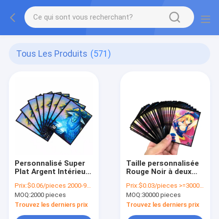
Tous Les Produits
(571)
Personnalisé Super
Taille personnalisée
Plat Argent Intérieur
Rouge Noir à deux
Manches de Carte
couleurs Manche de
Prix:
$0.06/pieces 2000-9999 pieces
Prix:
$0.03/pieces >=30000 pieces
Protecteur HD CMYK
jeu de cartes pour
MOQ:
2000 pieces
MOQ:
30000 pieces
Art Imprimé
Mtg Yu-Gi-Oh Cartes
TCG Logo
Trouvez les derniers prix
Trouvez les derniers prix
personnalisé Et type